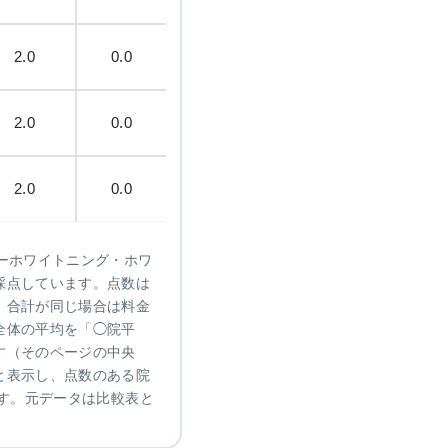
2.0
0.0
2.0
0.0
2.0
0.0
ーホワイトニング・ホワ
採点しています。点数は
、合計が同じ場合は料金
全体の平均を「◯院平
す（そのページの中央
と表示し、点数のある院
です。元データは比較表と