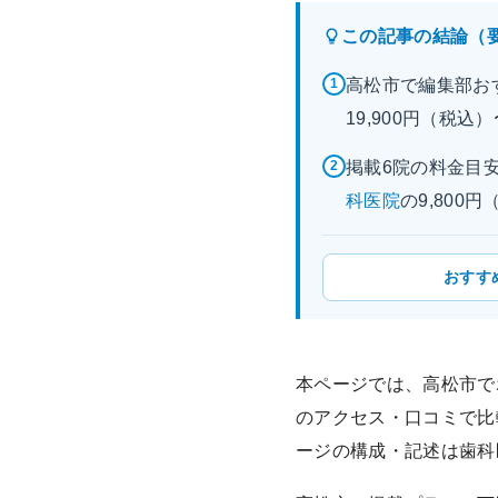
この記事の結論（
高松市で編集部お
1
19,900円（税
掲載6院の料金目安
2
科医院
の9,800
おすす
本ページでは、高松市で
のアクセス・口コミで比
ージの構成・記述は歯科