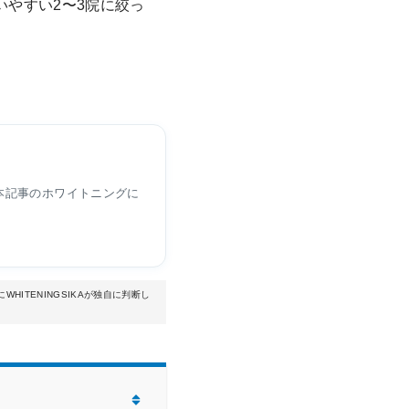
いやすい2〜3院に絞っ
本記事のホワイトニングに
TENINGSIKAが独自に判断し