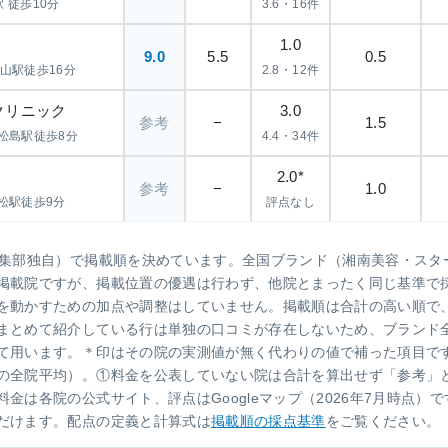
駅 徒歩10分
3.6・16件
1.0
9.0
5.5
0.5
生山駅徒歩16分
2.8・12件
クリニック
3.0
参考
−
1.5
松島駅徒歩8分
4.4・34件
2.0*
参考
−
1.0
松駅徒歩9分
評点なし
編集部独自）で掲載順を決めています。全国ブランド（湘南美容・スタ
掲載院ですが、掲載位置の優遇は行わず、他院とまったく同じ基準で
を動かすための加点や調整はしていません。掲載順は合計の高い順で
まとめて紹介している行は単独の口コミが存在しないため、ブランド
て用います。＊印はその院の実測値が無く代わりの値で補った項目で
の全院平均）。①料金を公表していない院は合計を算出せず「参考」
金は各院の公式サイト、評点はGoogleマップ（2026年7月時点）
だけます。配点の定義と計算式は
掲載順の採点基準
をご覧ください。