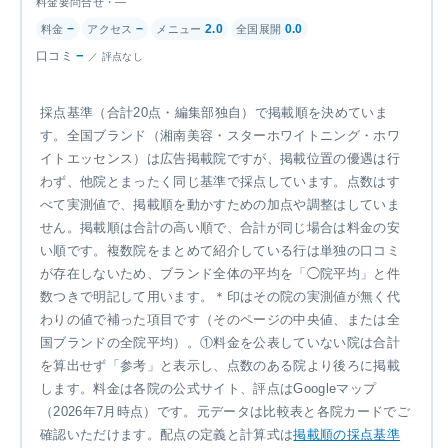
料金要問合せ・—
−
−
2.0
0.0
−
評点なし
採点基準（合計20点・編集部独自）で掲載順を決めていま
す。全国ブランド（湘南美容・スターホワイトニング・ホワ
イトエッセンス）は広告掲載院ですが、掲載位置の優遇は行
わず、他院とまったく同じ基準で採点しています。点数はす
べて実測値で、掲載順を動かすための加点や調整はしていま
せん。掲載順は合計の高い順で、合計が同じ場合は料金の安
い順です。複数院をまとめて紹介している行は単独の口コミ
が存在しないため、ブランド全体の平均を「◯院平均」と件
数つきで明記して用います。＊印はその院の実測値が無く代
わりの値で補った項目です（そのページの中央値、または全
国ブランドの全院平均）。①料金を公表していない院は合計
を算出せず「参考」と表示し、点数のある院より後ろに掲載
します。料金は各院の公式サイト、評点はGoogleマップ
（2026年7月時点）です。元データは比較表と各院カードでご
確認いただけます。配点の定義と計算式は
掲載順の採点基準