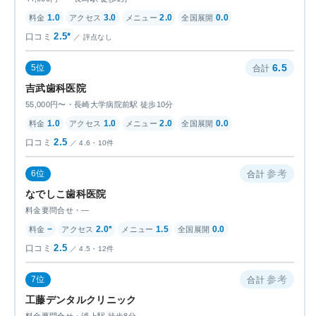
1.0
3.0
2.0
0.0
2.5*
評点なし
6.5
5位
吉武歯科医院
55,000円〜・長崎大学病院前駅 徒歩10分
1.0
1.0
2.0
0.0
2.5
4.6・10件
参考
6位
なでしこ歯科医院
料金要問合せ・—
−
2.0*
1.5
0.0
2.5
4.5・12件
参考
7位
工藤デンタルクリニック