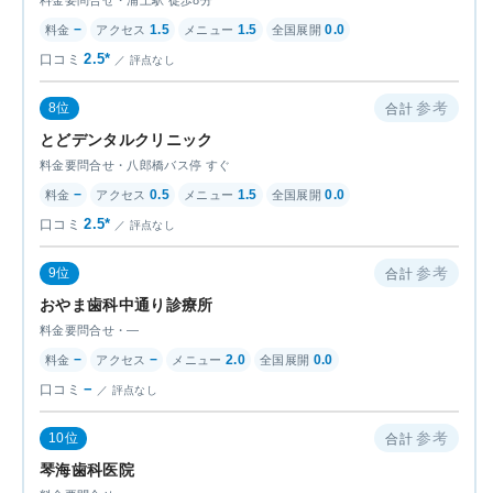
料金要問合せ・浦上駅 徒歩8分
−
1.5
1.5
0.0
2.5*
評点なし
参考
8位
とどデンタルクリニック
料金要問合せ・八郎橋バス停 すぐ
−
0.5
1.5
0.0
2.5*
評点なし
参考
9位
おやま歯科中通り診療所
料金要問合せ・—
−
−
2.0
0.0
−
評点なし
参考
10位
琴海歯科医院