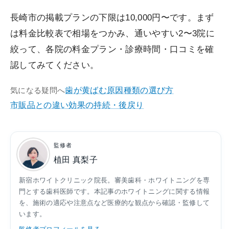
長崎市の掲載プランの下限は10,000円〜です。まず
は料金比較表で相場をつかみ、通いやすい2〜3院に
絞って、各院の料金プラン・診療時間・口コミを確
認してみてください。
歯が黄ばむ原因
種類の選び方
気になる疑問へ
市販品との違い
効果の持続・後戻り
監修者
植田 真梨子
新宿ホワイトクリニック院長。審美歯科・ホワイトニングを専
門とする歯科医師です。本記事のホワイトニングに関する情報
を、施術の適応や注意点など医療的な観点から確認・監修して
います。