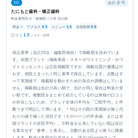
参考
5位
たにもと歯科・矯正歯科
料金要問合せ・南横町バス停 目の前
−
0.5
1.5
0.0
1.5
3.5・32件
採点基準（合計20点・編集部独自）で掲載順を決めていま
す。全国ブランド（湘南美容・スターホワイトニング・ホワ
イトエッセンス）は広告掲載院ですが、掲載位置の優遇は行
わず、他院とまったく同じ基準で採点しています。点数はす
べて実測値で、掲載順を動かすための加点や調整はしていま
せん。掲載順は合計の高い順で、合計が同じ場合は料金の安
い順です。複数院をまとめて紹介している行は単独の口コミ
が存在しないため、ブランド全体の平均を「◯院平均」と件
数つきで明記して用います。＊印はその院の実測値が無く代
わりの値で補った項目です（そのページの中央値、または全
国ブランドの全院平均）。①料金を公表していない院は合計
を算出せず「参考」と表示し、点数のある院より後ろに掲載
します。料金は各院の公式サイト、評点はGoogleマップ